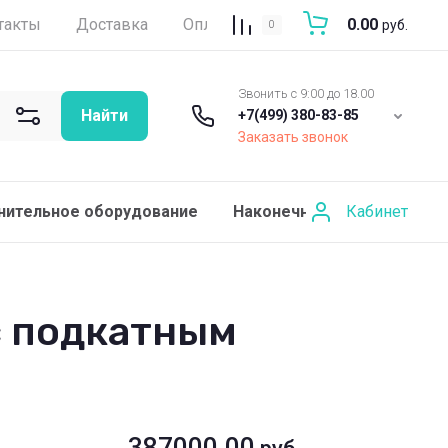
такты
Доставка
Оплата
Отзывы
0.00
Вопросы-
руб.
0
Звонить с 9:00 до 18.00
Найти
+7(499) 380-83-85
Заказать звонок
Кабинет
нительное оборудование
Наконечники и роторные г
с подкатным
387000.00