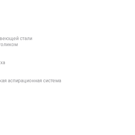
авеющей стали
толиком
уха
кая аспирационная система