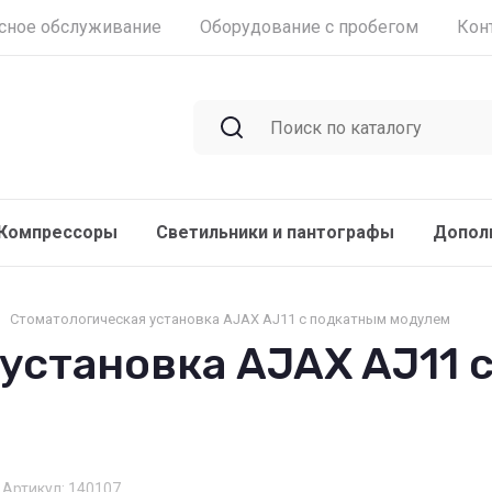
сное обслуживание
Оборудование с пробегом
Кон
Компрессоры
Светильники и пантографы
Допол
Стоматологическая установка AJAX AJ11 с подкатным модулем
установка AJAX AJ11 
Артикул:
140107